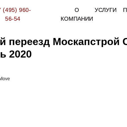
7 (495) 960-
7 (495) 960-
О
О
УСЛУГИ
УСЛУГИ
П
П
56-54
56-54
КОМПАНИИ
КОМПАНИИ
 переезд Москапстрой С
ь 2020
Move